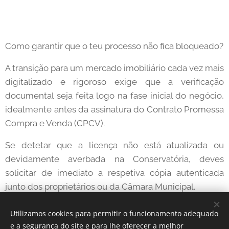
Como garantir que o teu processo não fica bloqueado?
A transição para um mercado imobiliário cada vez mais
digitalizado e rigoroso exige que a verificação
documental seja feita logo na fase inicial do negócio,
idealmente antes da assinatura do Contrato Promessa
Compra e Venda (CPCV).
Se detetar que a licença não está atualizada ou
devidamente averbada na Conservatória, deves
solicitar de imediato a respetiva cópia autenticada
junto dos proprietários ou da Câmara Municipal.
Utilizamos cookies para permitir o funcionamento adequado
Share
e a segurança do site e para lhe oferecer a melhor