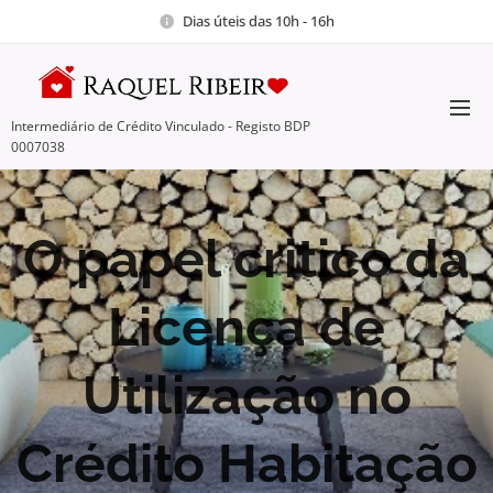
Dias úteis das 10h - 16h
Intermediário de Crédito Vinculado - Registo BDP
0007038
O papel critico da
Licença de
Utilização no
Crédito Habitação